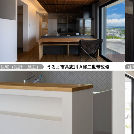
住宅（設計・施工）
うるま市具志川 A邸二世帯改修
住