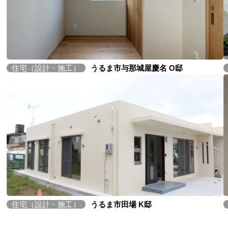
住宅（設計・施工）
うるま市与那城屋慶名 O邸
住宅（設計・施工）
うるま市田場 K邸