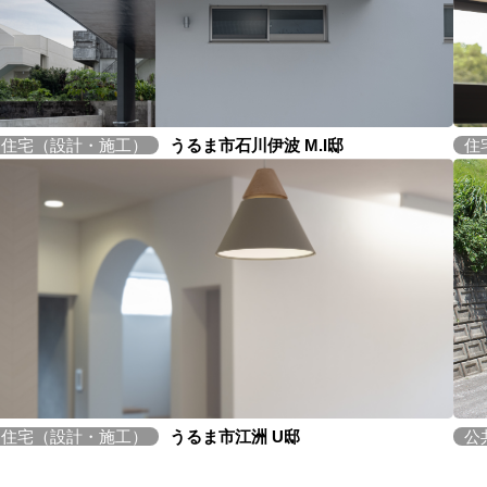
住宅（設計・施工）
うるま市石川伊波 M.I邸
住
住宅（設計・施工）
うるま市江洲 U邸
公