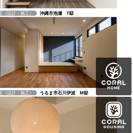
宅（設計・施工）
沖縄市泡瀬 T邸
宅（設計・施工）
うるま市石川伊波 M邸