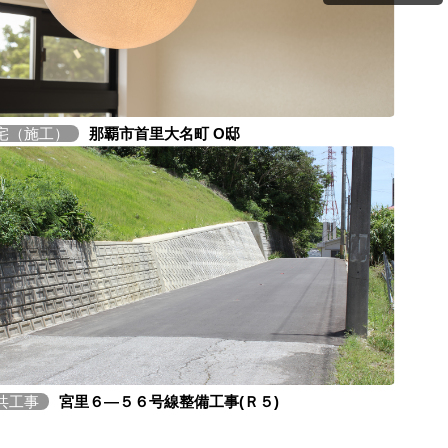
宅（施工）
那覇市首里大名町 O邸
共工事
宮里６―５６号線整備工事(Ｒ５)