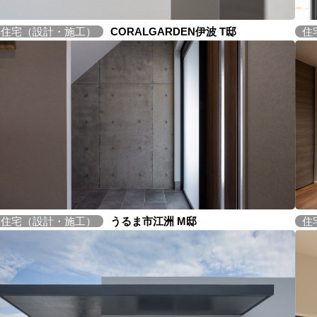
住宅（設計・施工）
CORALGARDEN伊波 T邸
住
住宅（設計・施工）
うるま市江洲 M邸
住