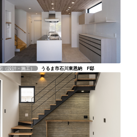
宅（設計・施工）
うるま市石川東恩納 F邸