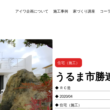
アイワ企画について
施工事例
家づくり講座
コー
住宅（施工）
うるま市勝連
◆ ＲＣ造
◆ 2020/04
◆ 住宅（施工）