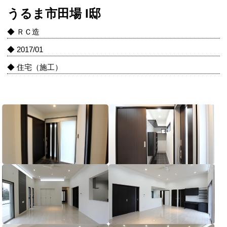
うるま市田場 I邸
◆ ＲＣ造
◆ 2017/01
◆ 住宅（施工）