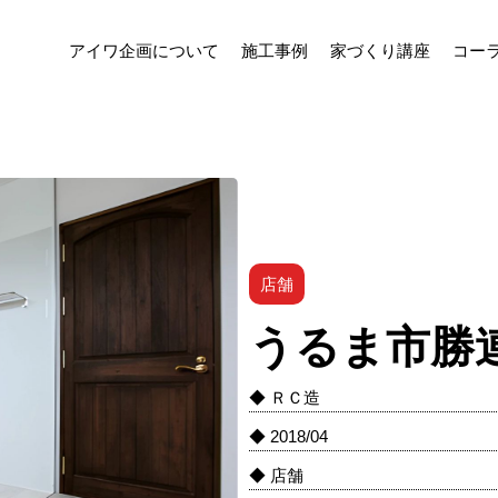
アイワ企画について
施工事例
家づくり講座
コー
店舗
うるま市勝連
◆ ＲＣ造
◆ 2018/04
◆ 店舗